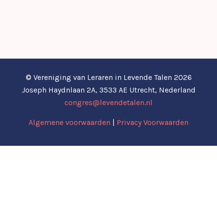
© Vereniging van Leraren in Levende Talen 2026
Joseph Haydnlaan 2A, 3533 AE Utrecht, Nederland
congres@levendetalen.nl
Algemene voorwaarden
|
Privacy Voorwaarden