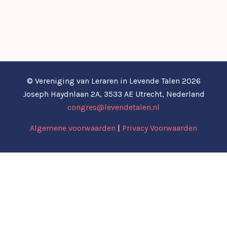
© Vereniging van Leraren in Levende Talen 2026
Joseph Haydnlaan 2A, 3533 AE Utrecht, Nederland
congres@levendetalen.nl
Algemene voorwaarden
|
Privacy Voorwaarden