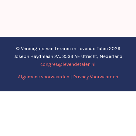
© Vereniging van Leraren in Levende Talen 2026
Joseph Haydnlaan 2A, 3533 AE Utrecht, Nederland
congres@levendetalen.nl
Algemene voorwaarden
|
Privacy Voorwaarden